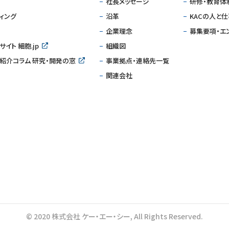
社⻑メッセージ
研修・教育体
ィング
沿⾰
KACの人と
企業理念
募集要項・エ
イト 細胞.jp
組織図
研究紹介コラム 研究・開発の窓
事業拠点・連絡先一覧
関連会社
© 2020 株式会社 ケー・エー・シー, All Rights Reserved.