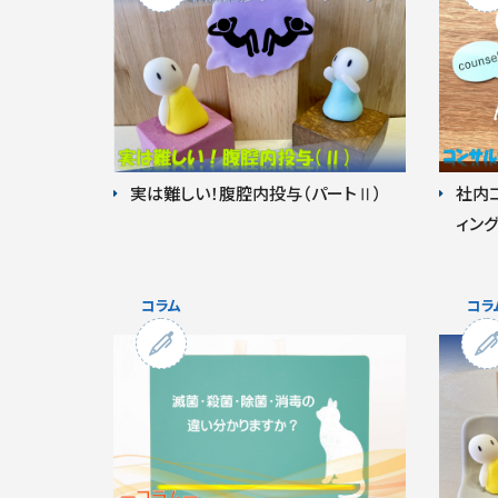
実は難しい！腹腔内投与（パートⅡ）
社内
ィン