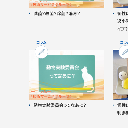
滅菌？殺菌？除菌？消毒？
個性に
過小
イプ
動物実験委員会ってなあに？
個性
利き