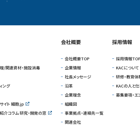
会社概要
採⽤情報
会社概要TOP
採⽤情報TO
理/関連資材・施設消毒
企業情報
KACについて
社⻑メッセージ
研修・教育体
ィング
沿⾰
KACの人と
企業理念
募集要項・エ
イト 細胞.jp
組織図
研究紹介コラム 研究・開発の窓
事業拠点・連絡先一覧
関連会社