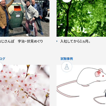
Cおじさんぽ 宇治・伏見めぐり
入社してから1ヵ月。