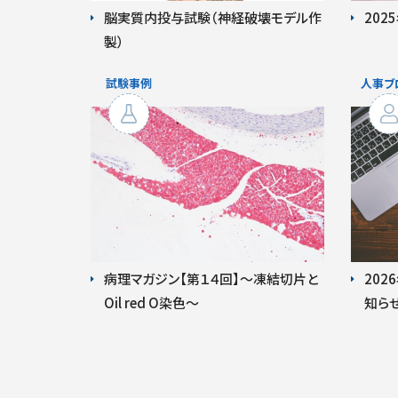
脳実質内投与試験（神経破壊モデル作
202
製）
病理マガジン【第１４回】～凍結切片と
20
Oil red O染色～
知ら