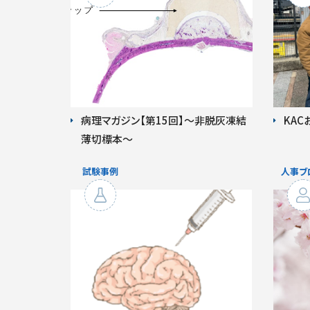
病理マガジン【第15回】～非脱灰凍結
KA
薄切標本～