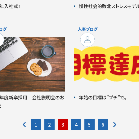
5年入社式！
慢性社会的敗北ストレスモデ
26年度新卒採用 会社説明会のお
年始の目標は”プチ”で。
せ
1
2
3
4
5
6