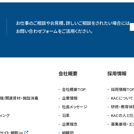
お仕事のご相談やお見積、詳しいご相談をされたい場合には
お問い合わせフォームをご活用ください。
会社概要
採⽤情報
会社概要TOP
採⽤情報TO
理/関連資材・施設消毒
企業情報
KACについて
社⻑メッセージ
研修・教育体
ィング
沿⾰
KACの人と
企業理念
募集要項・エ
イト 細胞.jp
組織図