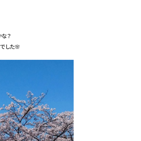
かな？
でした🌸